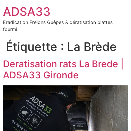
ADSA33
Eradication Frelons Guêpes & dératisation blattes
fourmi
Étiquette :
La Brède
Deratisation rats La Brede |
ADSA33 Gironde