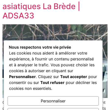
asiatiques La Brède |
ADSA33
Nous respectons votre vie privée
Les cookies nous aident à améliorer votre
expérience, à fournir un contenu personnalisé
et à analyser le trafic. Vous pouvez choisir les
cookies à autoriser en cliquant sur
Personnaliser
. Cliquez sur
Tout accepter
pour
consentir ou sur
Tout refuser
pour décliner les
cookies non essentiels.
Personnaliser
Chaque année, plusieurs nids de frelons asiatiques sont
découverts dans les jardins, les arbres ou les bâtiments