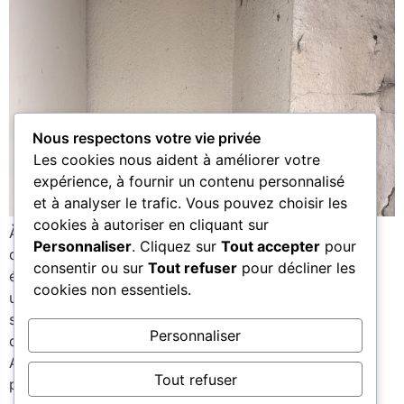
Nous respectons votre vie privée
Les cookies nous aident à améliorer votre
expérience, à fournir un contenu personnalisé
et à analyser le trafic. Vous pouvez choisir les
cookies à autoriser en cliquant sur
À Léognan, ADSA33 est intervenu pour la destruction
Personnaliser
. Cliquez sur
Tout accepter
pour
d’un nid primaire de frelons, une étape cruciale pour
consentir ou sur
Tout refuser
pour décliner les
éviter la formation d’une colonie dangereuse. Grâce à
cookies non essentiels.
une intervention rapide, sécurisée et maîtrisée, ce
spécialiste du frelon en Gironde garantit la protection
Personnaliser
des habitations et de leur environnement. Contactez
ADSA33 pour une prise en charge efficace dès les
Tout refuser
premiers signes.